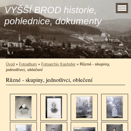
VYŠŠÍ BROD historie,
pohlednice, dokumenty
Úvod
»
Fotoalbum
»
Fotoarchiv Kashofer
»
Různé - skupiny,
jednotlivci, oblečení
Různé - skupiny, jednotlivci, oblečení