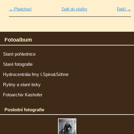
← Předchozí
Zpět do složky
Další →
Fotoalbum
Staré pohlednice
Staré fotografie
Hydrocentrála fmy I.Spiro&Söhne
Rytiny a staré tisky
Fotoarchiv Kashofer
Poslední fotografie