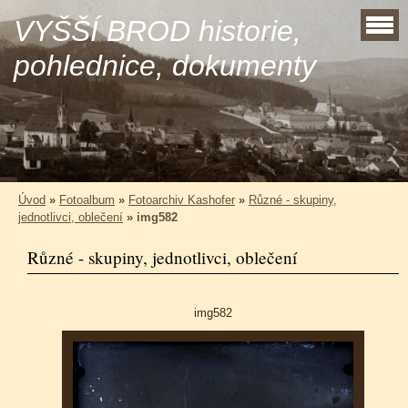
VYŠŠÍ BROD historie,
pohlednice, dokumenty
Úvod
»
Fotoalbum
»
Fotoarchiv Kashofer
»
Různé - skupiny,
jednotlivci, oblečení
»
img582
Různé - skupiny, jednotlivci, oblečení
img582