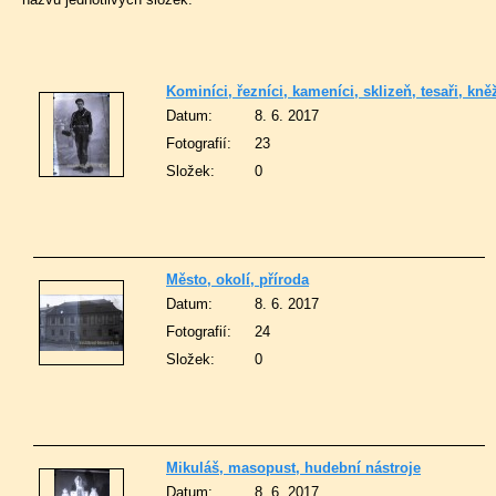
Kominíci, řezníci, kameníci, sklizeň, tesaři, kně
Datum:
8. 6. 2017
Fotografií:
23
Složek:
0
Město, okolí, příroda
Datum:
8. 6. 2017
Fotografií:
24
Složek:
0
Mikuláš, masopust, hudební nástroje
Datum:
8. 6. 2017