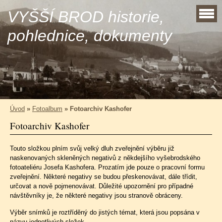
VYŠŠÍ BROD historie,
pohlednice, dokumenty
Úvod
»
Fotoalbum
»
Fotoarchiv Kashofer
Fotoarchiv Kashofer
Touto složkou plním svůj velký dluh zveřejnění výběru již
naskenovaných skleněných negativů z někdejšího vyšebrodského
fotoateliéru Josefa Kashofera. Prozatím jde pouze o pracovní formu
zveřejnění. Některé negativy se budou přeskenovávat, dále třídit,
určovat a nově pojmenovávat. Důležité upozornění pro případné
návštěvníky je, že některé negativy jsou stranově obráceny.
Výběr snímků je roztříděný do jistých témat, která jsou popsána v
názvu jednotlivých složek.