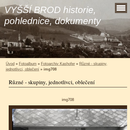
VYŠŠÍ BROD historie,
pohlednice, dokumenty
Úvod
»
Fotoalbum
»
Fotoarchiv Kashofer
»
Různé - skupiny,
jednotlivci, oblečení
»
img708
Různé - skupiny, jednotlivci, oblečení
img708