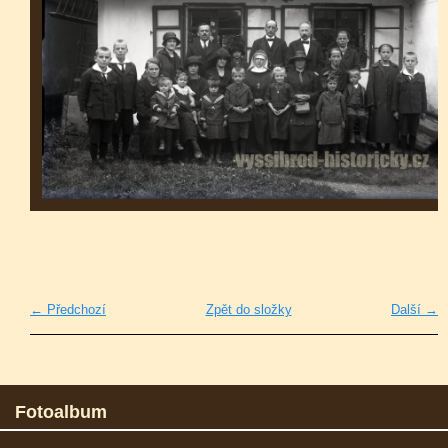
← Předchozí
Zpět do složky
Další →
Fotoalbum