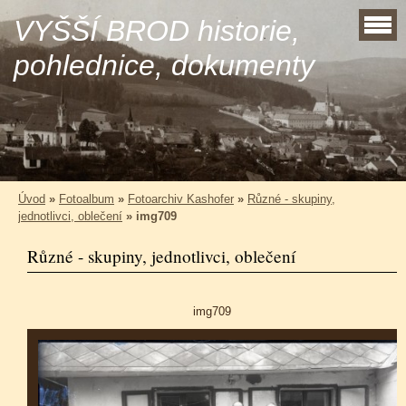
VYŠŠÍ BROD historie,
pohlednice, dokumenty
Úvod
»
Fotoalbum
»
Fotoarchiv Kashofer
»
Různé - skupiny,
jednotlivci, oblečení
»
img709
Různé - skupiny, jednotlivci, oblečení
img709