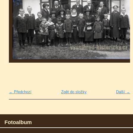
← Předchozí
Zpět do složky
Další →
Fotoalbum