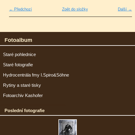
← Předchozí
Zpět do složky
Další →
Fotoalbum
Staré pohlednice
Staré fotografie
Hydrocentrála fmy I.Spiro&Söhne
Rytiny a staré tisky
Fotoarchiv Kashofer
Poslední fotografie