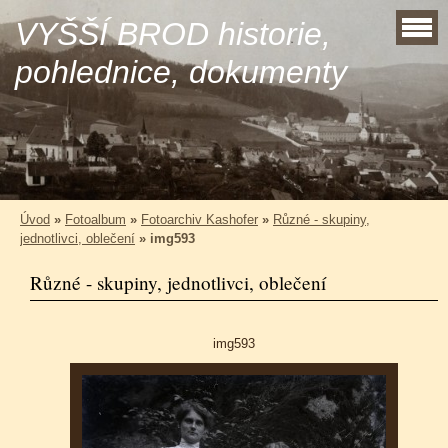
VYŠŠÍ BROD historie,
pohlednice, dokumenty
Úvod
»
Fotoalbum
»
Fotoarchiv Kashofer
»
Různé - skupiny,
jednotlivci, oblečení
»
img593
Různé - skupiny, jednotlivci, oblečení
img593