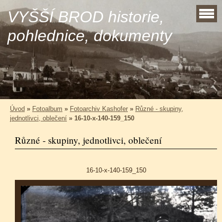
VYŠŠÍ BROD historie,
pohlednice, dokumenty
Úvod
»
Fotoalbum
»
Fotoarchiv Kashofer
»
Různé - skupiny,
jednotlivci, oblečení
»
16-10-x-140-159_150
Různé - skupiny, jednotlivci, oblečení
16-10-x-140-159_150