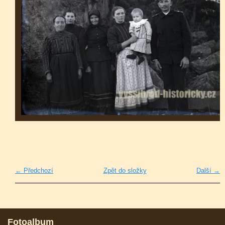
← Předchozí
Zpět do složky
Další →
Fotoalbum