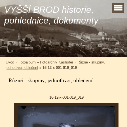
VYŠŠÍ BROD historie,
pohlednice, dokumenty
Úvod
»
Fotoalbum
»
Fotoarchiv Kashofer
»
Různé - skupiny,
jednotlivci, oblečení
»
16-12-x-001-019_019
Různé - skupiny, jednotlivci, oblečení
16-12-x-001-019_019