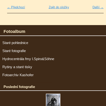
← Předchozí
Zpět do složky
Další →
Fotoalbum
Staré pohlednice
Staré fotografie
Hydrocentrála fmy I.Spiro&Söhne
Rytiny a staré tisky
Fotoarchiv Kashofer
Poslední fotografie