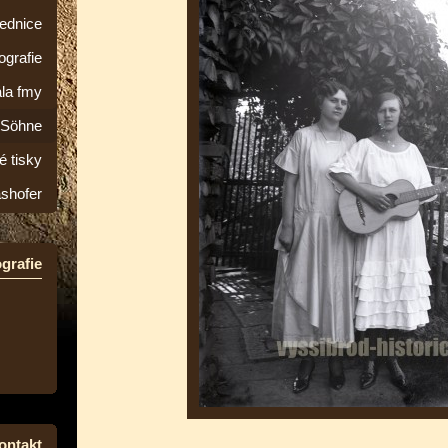
lednice
ografie
la fmy
&Söhne
é tisky
ashofer
grafie
ontakt