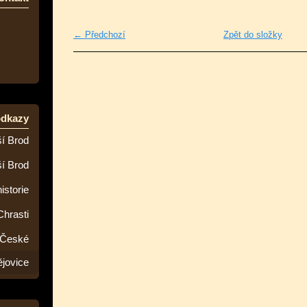
← Předchozí
Zpět do složky
odkazy
í Brod
ší Brod
istorie
Chrasti
 České
jovice