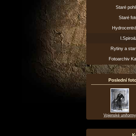
Staré poh
Staré fot
Hydrocentrá
I.Spiro
Rytiny a star
Fotoarchiv K
Poslední foto
Vojenské uniformy
K