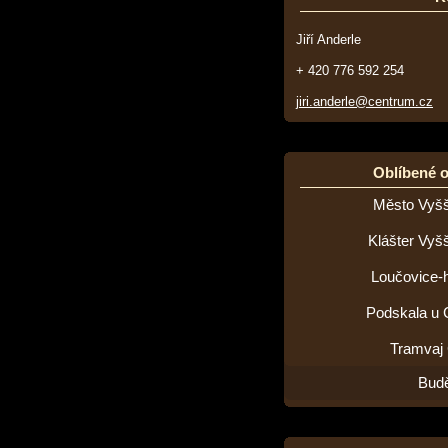
Jiří Anderle
+ 420 776 592 254
jiri.anderle@centrum.cz
Oblíbené 
Město Vyšš
Klášter Vyš
Loučovice-h
Podskala u 
Tramvaj
Budě