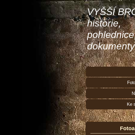
VYŠŠÍ BR
historie,
pohlednice
dokumenty
Fot
N
Ke 
Foto