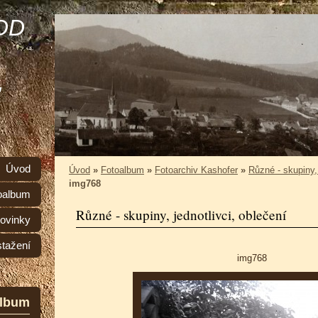
OD
,
Úvod
Úvod
»
Fotoalbum
»
Fotoarchiv Kashofer
»
Různé - skupiny, 
img768
oalbum
Různé - skupiny, jednotlivci, oblečení
ovinky
stažení
img768
album