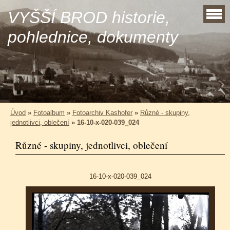
VYŠŠÍ BROD historie,
pohlednice, dokumenty
Úvod
»
Fotoalbum
»
Fotoarchiv Kashofer
»
Různé - skupiny,
jednotlivci, oblečení
»
16-10-x-020-039_024
Různé - skupiny, jednotlivci, oblečení
16-10-x-020-039_024