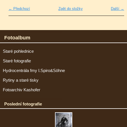
← Předchozí
Zpět do složky
Další →
Fotoalbum
Staré pohlednice
Staré fotografie
Hydrocentrála fmy I.Spiro&Söhne
Rytiny a staré tisky
Fotoarchiv Kashofer
Poslední fotografie