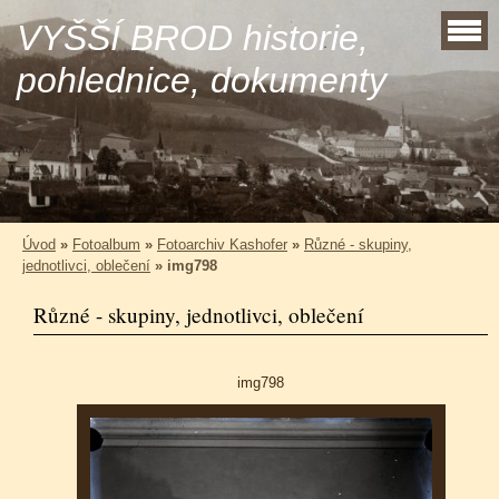
VYŠŠÍ BROD historie,
pohlednice, dokumenty
Úvod
»
Fotoalbum
»
Fotoarchiv Kashofer
»
Různé - skupiny,
jednotlivci, oblečení
»
img798
Různé - skupiny, jednotlivci, oblečení
img798