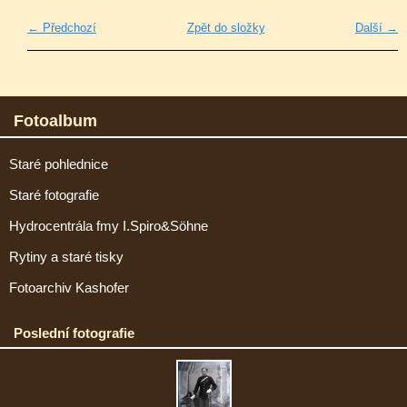
← Předchozí
Zpět do složky
Další →
Fotoalbum
Staré pohlednice
Staré fotografie
Hydrocentrála fmy I.Spiro&Söhne
Rytiny a staré tisky
Fotoarchiv Kashofer
Poslední fotografie