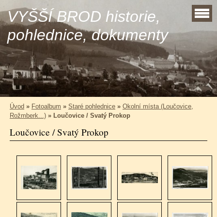
VYŠŠÍ BROD historie,
pohlednice, dokumenty
Úvod
»
Fotoalbum
»
Staré pohlednice
»
Okolní místa (Loučovice,
Rožmberk...)
»
Loučovice / Svatý Prokop
Loučovice / Svatý Prokop