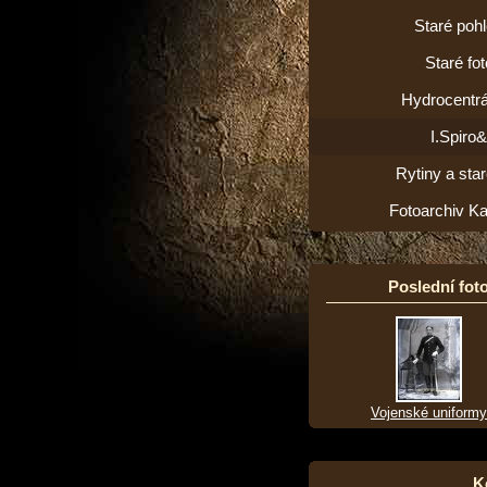
Staré poh
Staré fot
Hydrocentrá
I.Spiro
Rytiny a star
Fotoarchiv K
Poslední foto
Vojenské uniformy
K