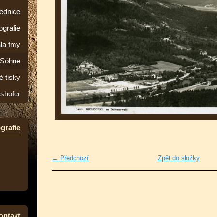
lednice
ografie
la fmy
&Söhne
é tisky
ashofer
grafie
← Předchozí
Zpět do složky
ontakt