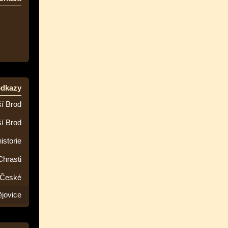
odkazy
í Brod
ší Brod
istorie
Chrasti
 České
jovice