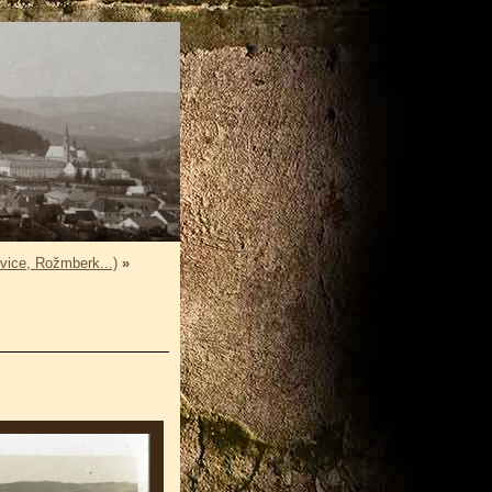
vice, Rožmberk...)
»