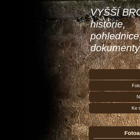
VYŠŠÍ BR
historie,
pohlednice
dokumenty
Fot
N
Ke 
Foto