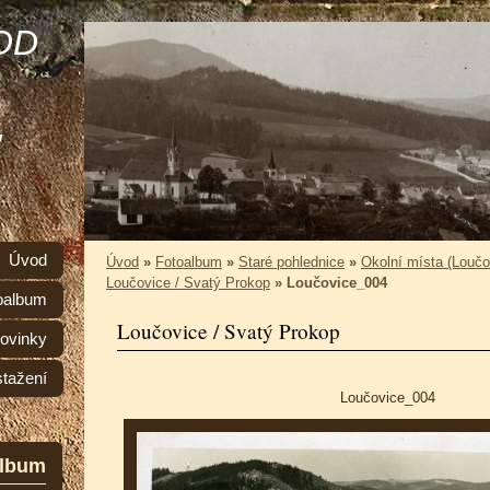
OD
,
Úvod
Úvod
»
Fotoalbum
»
Staré pohlednice
»
Okolní místa (Loučo
Loučovice / Svatý Prokop
»
Loučovice_004
oalbum
Loučovice / Svatý Prokop
ovinky
stažení
Loučovice_004
album