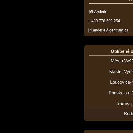
Jiří Anderle
+ 420 776 592 254
jiri.anderle@centrum.cz
Oblíbené 
Město Vyšš
Klášter Vyš
Loučovice-h
Podskala u 
Tramvaj
Budě