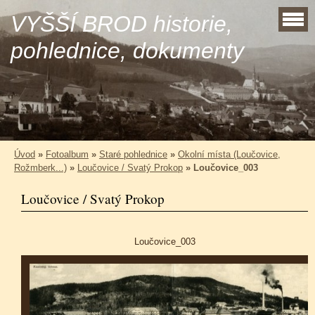
VYŠŠÍ BROD historie,
pohlednice, dokumenty
Úvod
»
Fotoalbum
»
Staré pohlednice
»
Okolní místa (Loučovice,
Rožmberk...)
»
Loučovice / Svatý Prokop
»
Loučovice_003
Loučovice / Svatý Prokop
Loučovice_003