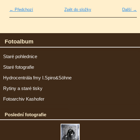
← Předchozí
Zpět do složky
Další →
Fotoalbum
Staré pohlednice
Staré fotografie
Hydrocentrála fmy I.Spiro&Söhne
Rytiny a staré tisky
Fotoarchiv Kashofer
Poslední fotografie