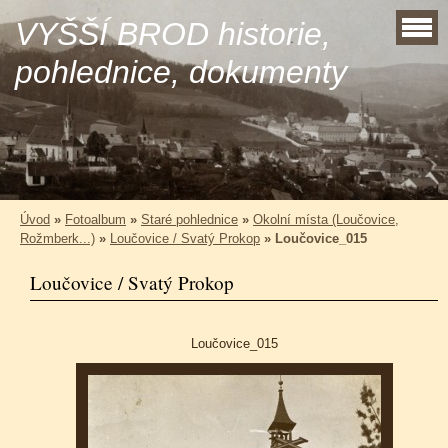
VYŠŠÍ BROD historie,
pohlednice, dokumenty
Úvod
»
Fotoalbum
»
Staré pohlednice
»
Okolní místa (Loučovice,
Rožmberk...)
»
Loučovice / Svatý Prokop
»
Loučovice_015
Loučovice / Svatý Prokop
Loučovice_015