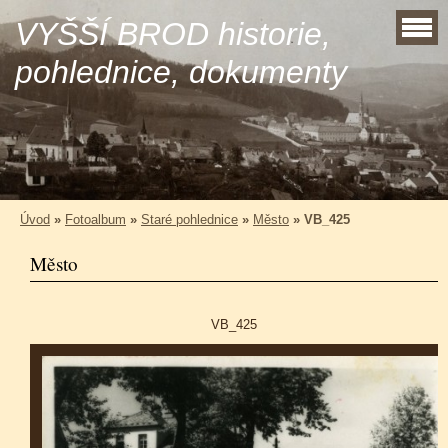
VYŠŠÍ BROD historie,
pohlednice, dokumenty
Úvod
»
Fotoalbum
»
Staré pohlednice
»
Město
»
VB_425
Město
VB_425