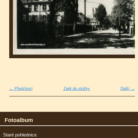
← Předchozí
Zpět do složky
Další →
Fotoalbum
Staré pohlednice