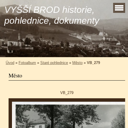
VYŠŠÍ BROD historie,
pohlednice, dokumenty
Úvod
»
Fotoalbum
»
Staré pohlednice
»
Město
»
VB_279
Město
VB_279