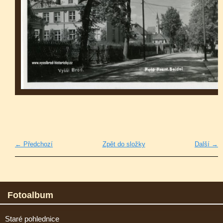
← Předchozí
Zpět do složky
Další →
Fotoalbum
Staré pohlednice