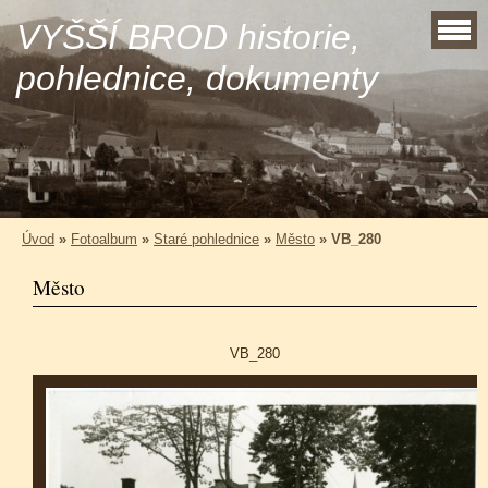
VYŠŠÍ BROD historie,
pohlednice, dokumenty
Úvod
»
Fotoalbum
»
Staré pohlednice
»
Město
»
VB_280
Město
VB_280