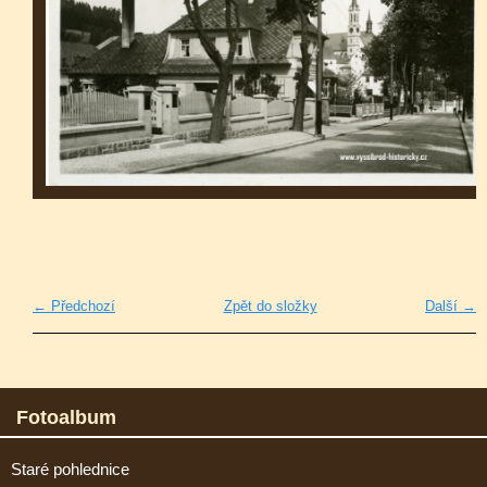
← Předchozí
Zpět do složky
Další →
Fotoalbum
Staré pohlednice