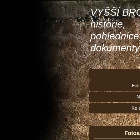
VYŠŠÍ BR
historie,
pohlednice
dokumenty
Fot
N
Ke 
Foto