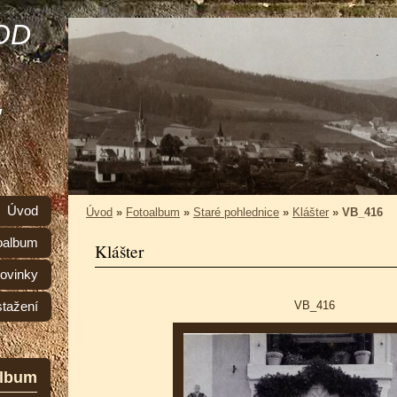
OD
,
Úvod
Úvod
»
Fotoalbum
»
Staré pohlednice
»
Klášter
»
VB_416
oalbum
Klášter
ovinky
VB_416
stažení
album