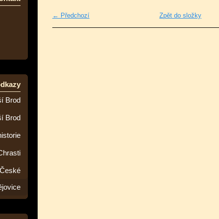
← Předchozí
Zpět do složky
odkazy
í Brod
ší Brod
istorie
Chrasti
 České
jovice