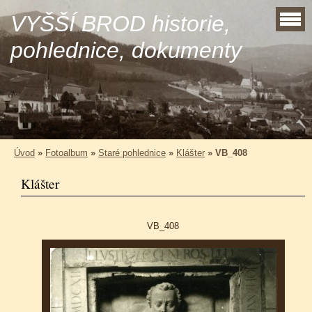
VYŠŠÍ BROD historie,
pohlednice, dokumenty
Úvod
»
Fotoalbum
»
Staré pohlednice
»
Klášter
»
VB_408
Klášter
VB_408