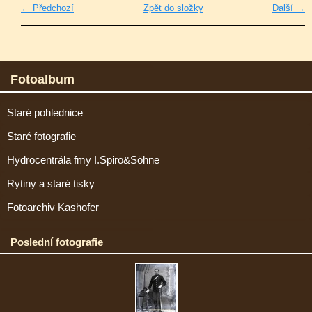
← Předchozí
Zpět do složky
Další →
Fotoalbum
Staré pohlednice
Staré fotografie
Hydrocentrála fmy I.Spiro&Söhne
Rytiny a staré tisky
Fotoarchiv Kashofer
Poslední fotografie