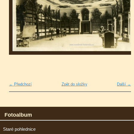
← Předchozí
Zpět do složky
Další →
Fotoalbum
Staré pohlednice