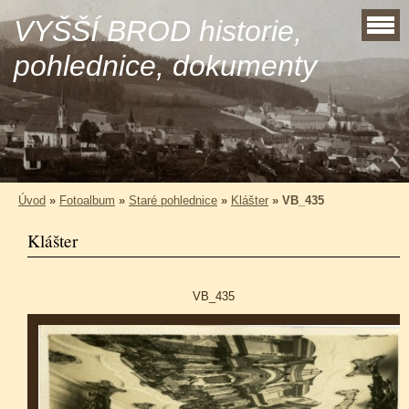
VYŠŠÍ BROD historie,
pohlednice, dokumenty
Úvod
»
Fotoalbum
»
Staré pohlednice
»
Klášter
»
VB_435
Klášter
VB_435