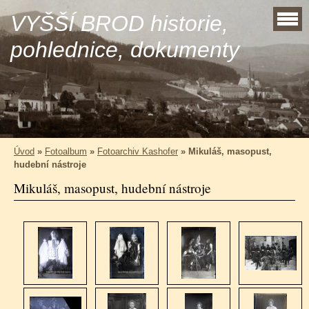
VYŠŠÍ BROD historie,
pohlednice, dokumenty
Úvod
»
Fotoalbum
»
Fotoarchiv Kashofer
»
Mikuláš, masopust,
hudební nástroje
Mikuláš, masopust, hudební nástroje