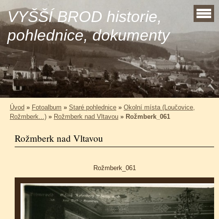
VYŠŠÍ BROD historie,
pohlednice, dokumenty
Úvod
»
Fotoalbum
»
Staré pohlednice
»
Okolní místa (Loučovice,
Rožmberk...)
»
Rožmberk nad Vltavou
»
Rožmberk_061
Rožmberk nad Vltavou
Rožmberk_061