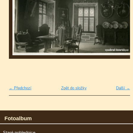
← Předchozí
Zpět do složky
Další →
Fotoalbum
Staré pohlednice