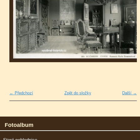
← Předchozí
Zpět do složky
Další →
Fotoalbum
Staré pohlednice