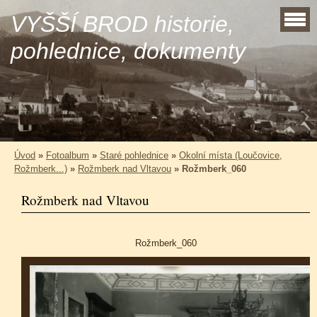
VYŠŠÍ BROD historie,
pohlednice, dokumenty
Úvod
»
Fotoalbum
»
Staré pohlednice
»
Okolní místa (Loučovice,
Rožmberk...)
»
Rožmberk nad Vltavou
»
Rožmberk_060
Rožmberk nad Vltavou
Rožmberk_060