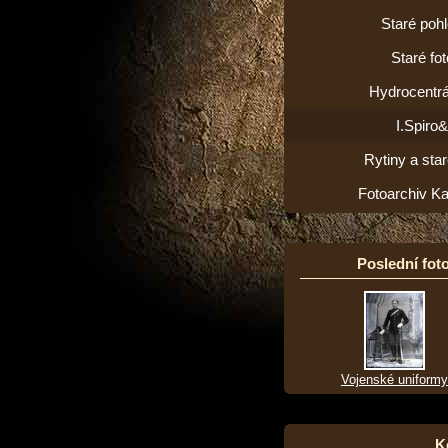
Staré poh
Staré fot
Hydrocentrá
I.Spiro
Rytiny a star
Fotoarchiv K
Poslední foto
Vojenské uniformy
K