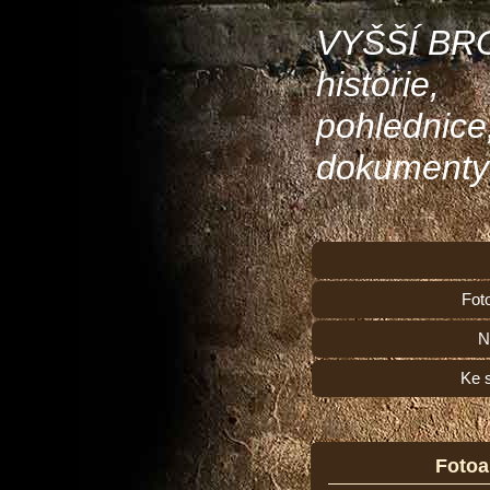
VYŠŠÍ BR
historie,
pohlednice
dokumenty
Fot
N
Ke 
Foto