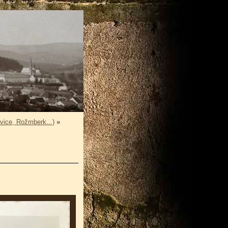
vice, Rožmberk...)
»