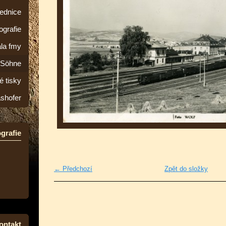
lednice
ografie
la fmy
&Söhne
é tisky
ashofer
grafie
← Předchozí
Zpět do složky
ontakt