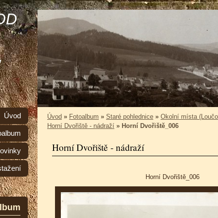
OD
,
Úvod
Úvod
»
Fotoalbum
»
Staré pohlednice
»
Okolní místa (Loučo
Horní Dvořiště - nádraží
»
Horní Dvořiště_006
oalbum
Horní Dvořiště - nádraží
ovinky
stažení
Horní Dvořiště_006
album