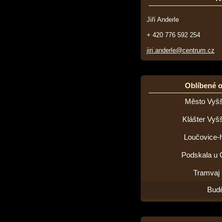
Jiří Anderle
+ 420 776 592 254
jiri.anderle@centrum.cz
Oblíbené 
Město Vyšš
Klášter Vyš
Loučovice-h
Podskala u 
Tramvaj
Budě