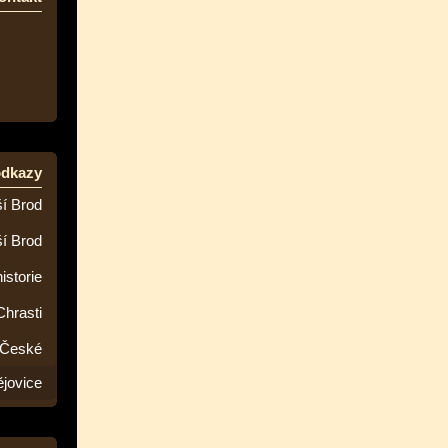
odkazy
í Brod
ší Brod
istorie
Chrasti
 České
jovice