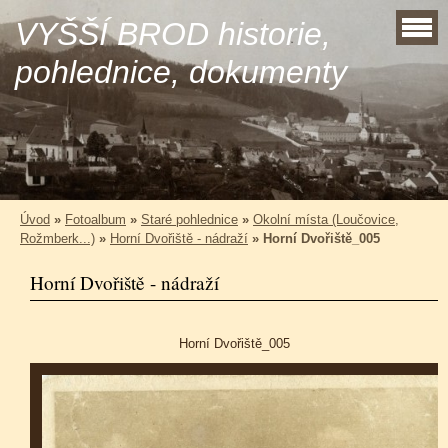
VYŠŠÍ BROD historie,
pohlednice, dokumenty
Úvod
»
Fotoalbum
»
Staré pohlednice
»
Okolní místa (Loučovice,
Rožmberk...)
»
Horní Dvořiště - nádraží
»
Horní Dvořiště_005
Horní Dvořiště - nádraží
Horní Dvořiště_005