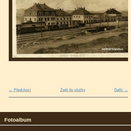
← Předchozí
Zpět do složky
Další →
Fotoalbum