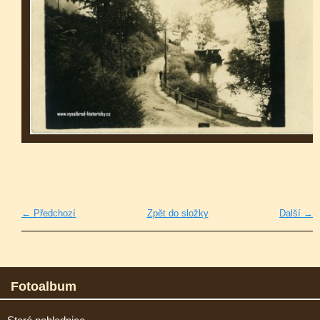
← Předchozí
Zpět do složky
Další →
Fotoalbum