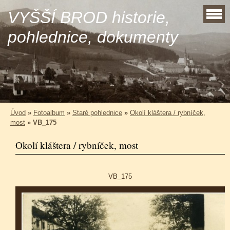
VYŠŠÍ BROD historie,
pohlednice, dokumenty
Úvod
»
Fotoalbum
»
Staré pohlednice
»
Okolí kláštera / rybníček,
most
»
VB_175
Okolí kláštera / rybníček, most
VB_175