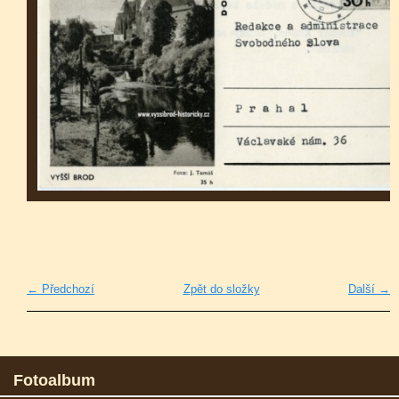
← Předchozí
Zpět do složky
Další →
Fotoalbum