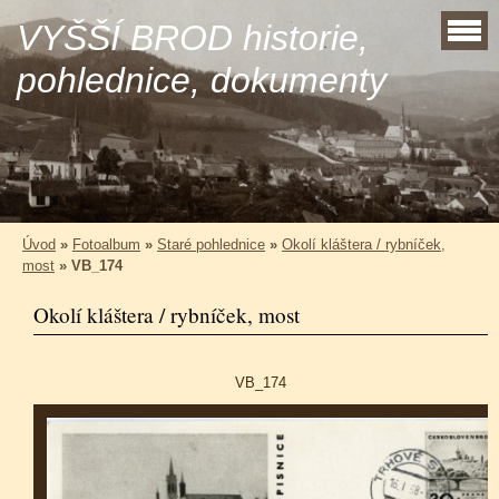
VYŠŠÍ BROD historie,
pohlednice, dokumenty
Úvod
»
Fotoalbum
»
Staré pohlednice
»
Okolí kláštera / rybníček,
most
»
VB_174
Okolí kláštera / rybníček, most
VB_174