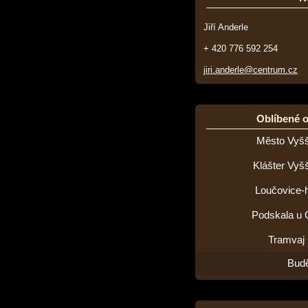
Jiří Anderle
+ 420 776 592 254
jiri.anderle@centrum.cz
Oblíbené 
Město Vyšš
Klášter Vyš
Loučovice-h
Podskala u 
Tramvaj
Budě