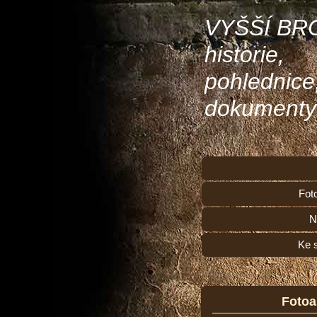
VYŠŠÍ BR
historie,
pohlednice
dokumenty
Fot
N
Ke 
Foto