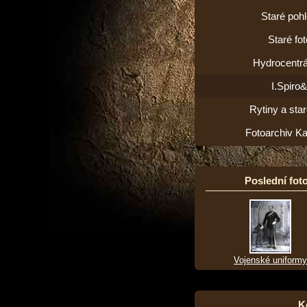
Staré poh
Staré fot
Hydrocentrá
I.Spiro
Rytiny a star
Fotoarchiv K
Poslední foto
Vojenské uniformy
K