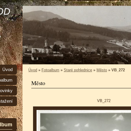
OD
,
Úvod
Úvod
»
Fotoalbum
»
Staré pohlednice
»
Město
»
VB_272
oalbum
Město
ovinky
VB_272
stažení
album