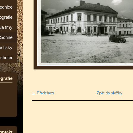
lednice
ografie
la fmy
&Söhne
é tisky
ashofer
grafie
← Předchozí
Zpět do složky
ontakt