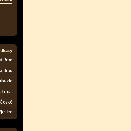
odkazy
í Brod
ší Brod
istorie
Chrasti
 České
jovice