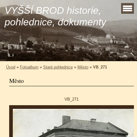
VYŠŠÍ BROD historie,
pohlednice, dokumenty
Úvod
»
Fotoalbum
»
Staré pohlednice
»
Město
»
VB_271
Město
VB_271