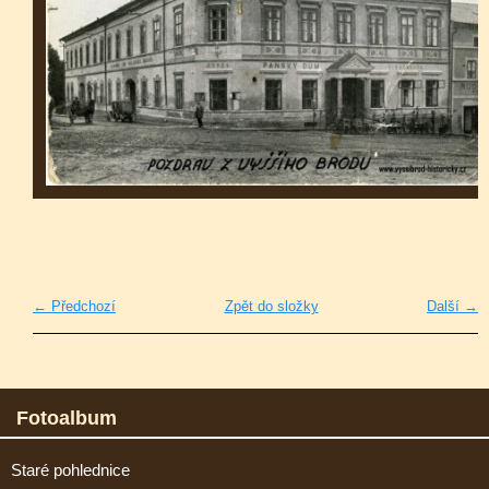
← Předchozí
Zpět do složky
Další →
Fotoalbum
Staré pohlednice