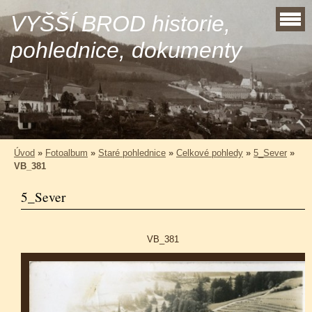
VYŠŠÍ BROD historie,
pohlednice, dokumenty
Úvod
»
Fotoalbum
»
Staré pohlednice
»
Celkové pohledy
»
5_Sever
»
VB_381
5_Sever
VB_381