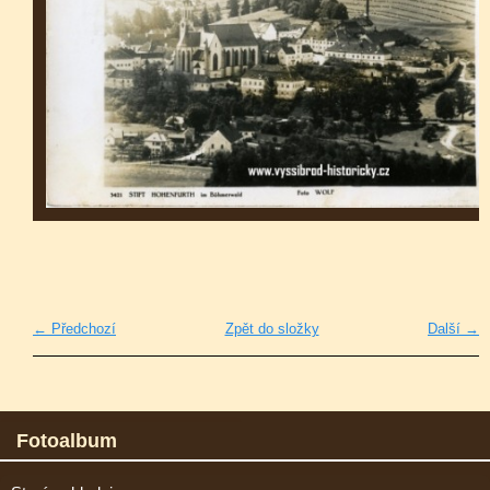
← Předchozí
Zpět do složky
Další →
Fotoalbum