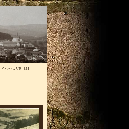
_Sever
»
VB_141