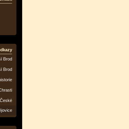
odkazy
í Brod
ší Brod
istorie
Chrasti
 České
jovice