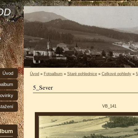
OD
,
Úvod
Úvod
»
Fotoalbum
»
Staré pohlednice
»
Celkové pohledy
»
5
oalbum
5_Sever
ovinky
VB_141
stažení
album