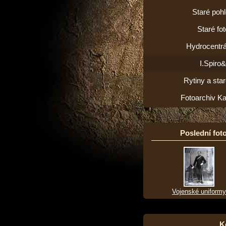
Staré poh
Staré fot
Hydrocentrá
I.Spiro
Rytiny a star
Fotoarchiv K
Poslední foto
Vojenské uniformy
K