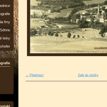
lednice
ografie
la fmy
&Söhne
é tisky
ashofer
grafie
← Předchozí
Zpět do složky
ontakt