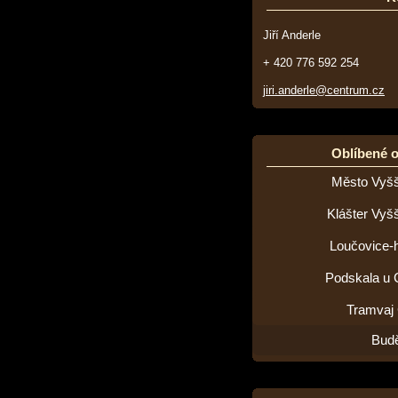
Jiří Anderle
+ 420 776 592 254
jiri.anderle@centrum.cz
Oblíbené 
Město Vyšš
Klášter Vyš
Loučovice-h
Podskala u 
Tramvaj
Budě