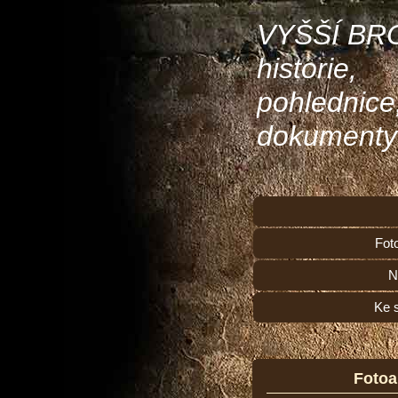
VYŠŠÍ BR
historie,
pohlednice
dokumenty
Fot
N
Ke 
Foto