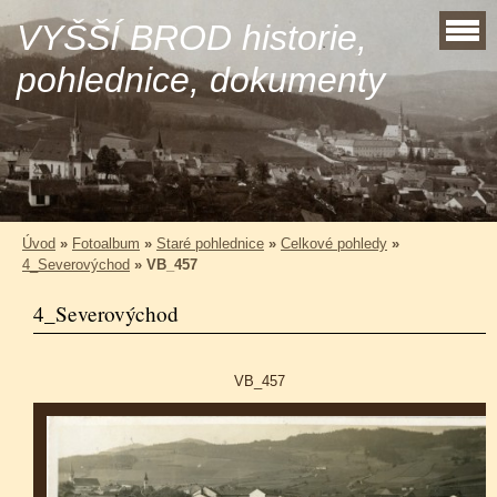
VYŠŠÍ BROD historie,
pohlednice, dokumenty
Úvod
»
Fotoalbum
»
Staré pohlednice
»
Celkové pohledy
»
4_Severovýchod
»
VB_457
4_Severovýchod
VB_457