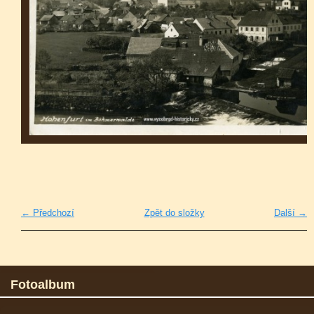
← Předchozí
Zpět do složky
Další →
Fotoalbum