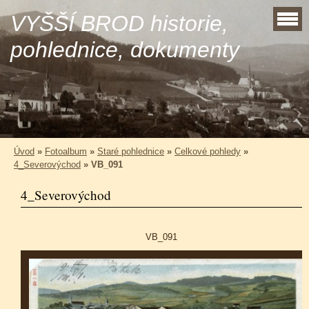
VYŠŠÍ BROD historie,
pohlednice, dokumenty
Úvod
»
Fotoalbum
»
Staré pohlednice
»
Celkové pohledy
»
4_Severovýchod
»
VB_091
4_Severovýchod
VB_091