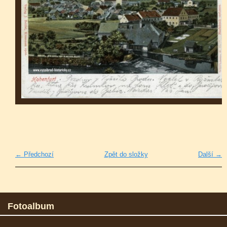
← Předchozí
Zpět do složky
Další →
Fotoalbum