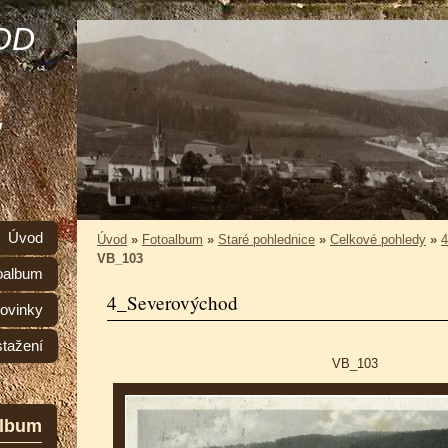
OD
,
Úvod
Úvod
»
Fotoalbum
»
Staré pohlednice
»
Celkové pohledy
»
4
VB_103
oalbum
4_Severovýchod
ovinky
stažení
VB_103
album