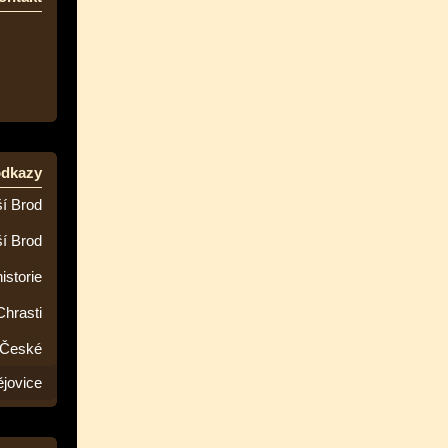
odkazy
í Brod
ší Brod
istorie
Chrasti
 České
jovice