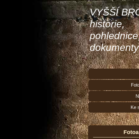
VYŠŠÍ BR
historie,
pohlednice
dokumenty
Fot
N
Ke 
Foto