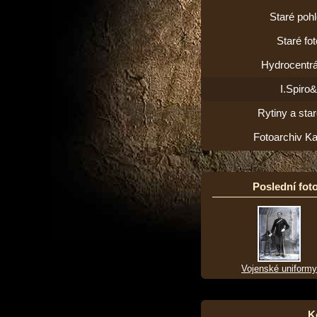
Staré poh
Staré fot
Hydrocentrá
I.Spiro
Rytiny a star
Fotoarchiv K
Poslední foto
Vojenské uniformy
K