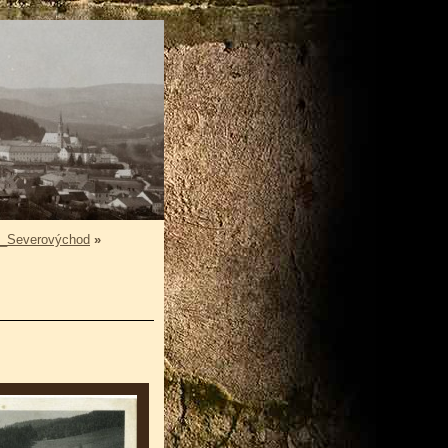
_Severovýchod
»