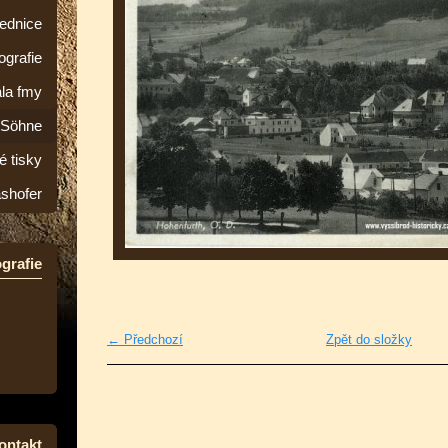
lednice
ografie
la fmy
&Söhne
é tisky
ashofer
grafie
← Předchozí
Zpět do složky
ontakt