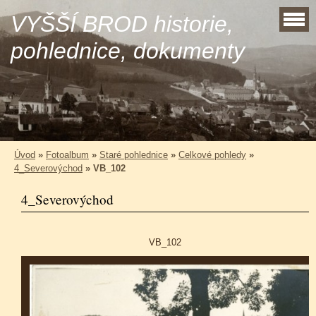
VYŠŠÍ BROD historie,
pohlednice, dokumenty
Úvod
»
Fotoalbum
»
Staré pohlednice
»
Celkové pohledy
»
4_Severovýchod
»
VB_102
4_Severovýchod
VB_102