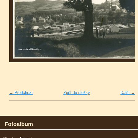
← Předchozí
Zpět do složky
Další →
Fotoalbum