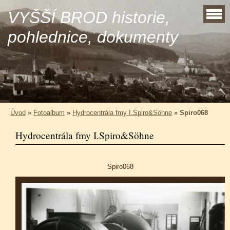
VYŠŠÍ BROD historie,
pohlednice, dokumenty
Úvod
»
Fotoalbum
»
Hydrocentrála fmy I.Spiro&Söhne
»
Spiro068
Hydrocentrála fmy I.Spiro&Söhne
Spiro068