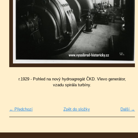
r.1929 - Pohled na nový hydroagregát ČKD. Vlevo generátor,
vzadu spirála turbíny.
← Předchozí
Zpět do složky
Další →