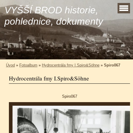
VYŠŠÍ BROD historie,
pohlednice, dokumenty
Úvod
»
Fotoalbum
»
Hydrocentrála fmy I.Spiro&Söhne
»
Spiro067
Hydrocentrála fmy I.Spiro&Söhne
Spiro067