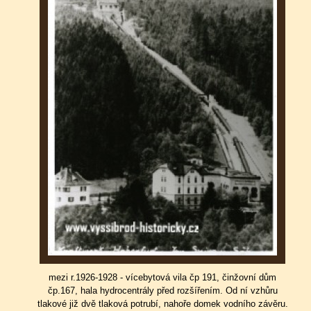
mezi r.1926-1928 - vícebytová vila čp 191, činžovní dům
čp.167, hala hydrocentrály před rozšířením. Od ní vzhůru
tlakové již dvě tlaková potrubí, nahoře domek vodního závěru.