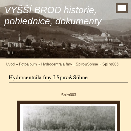
VYŠŠÍ BROD historie,
pohlednice, dokumenty
Úvod
»
Fotoalbum
»
Hydrocentrála fmy I.Spiro&Söhne
»
Spiro003
Hydrocentrála fmy I.Spiro&Söhne
Spiro003