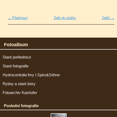
← Předchozí
Zpět do složky
Další →
Fotoalbum
Staré pohlednice
Staré fotografie
Hydrocentrála fmy I.Spiro&Söhne
Rytiny a staré tisky
Fotoarchiv Kashofer
Poslední fotografie