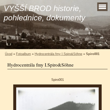
VYŠŠÍ BROD historie,
pohlednice, dokumenty
Úvod
»
Fotoalbum
»
Hydrocentrála fmy I.Spiro&Söhne
»
Spiro001
Hydrocentrála fmy I.Spiro&Söhne
Spiro001