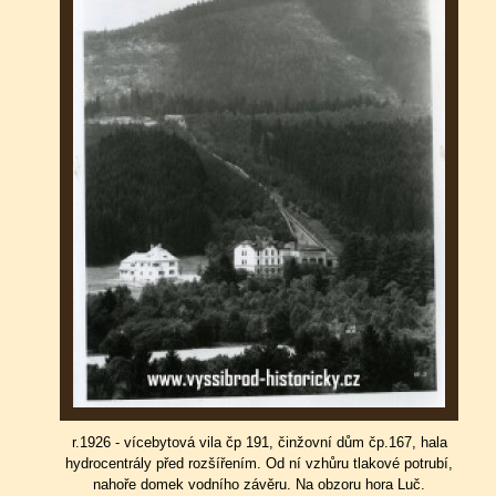
r.1926 - vícebytová vila čp 191, činžovní dům čp.167, hala
hydrocentrály před rozšířením. Od ní vzhůru tlakové potrubí,
nahoře domek vodního závěru. Na obzoru hora Luč.