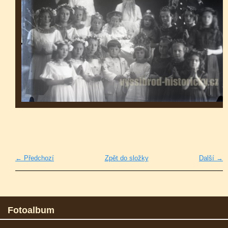
← Předchozí
Zpět do složky
Další →
Fotoalbum