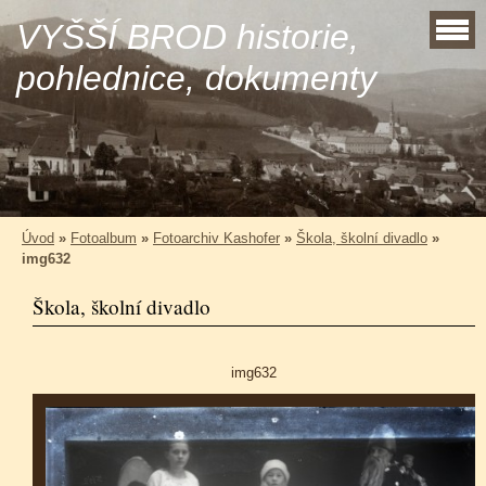
VYŠŠÍ BROD historie,
pohlednice, dokumenty
Úvod
»
Fotoalbum
»
Fotoarchiv Kashofer
»
Škola, školní divadlo
»
img632
Škola, školní divadlo
img632