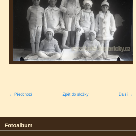
← Předchozí
Zpět do složky
Další →
Fotoalbum