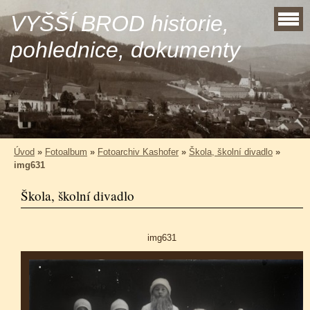
VYŠŠÍ BROD historie,
pohlednice, dokumenty
Úvod
»
Fotoalbum
»
Fotoarchiv Kashofer
»
Škola, školní divadlo
»
img631
Škola, školní divadlo
img631