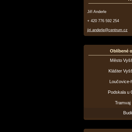
Jiří Anderle
+ 420 776 592 254
jiri.anderle@centrum.cz
Oblíbené 
Město Vyšš
Klášter Vyš
Loučovice-h
Podskala u 
Tramvaj
Budě