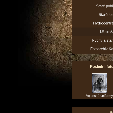
Staré poh
Staré fot
Hydrocentrá
I.Spiro
Rytiny a star
Fotoarchiv K
Poslední foto
Vojenské uniformy
K