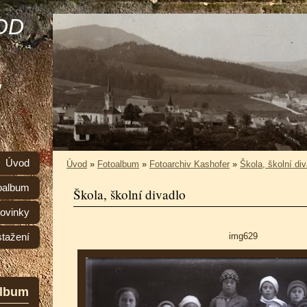
OD
,
Úvod
Úvod
»
Fotoalbum
»
Fotoarchiv Kashofer
»
Škola, školní div
oalbum
Škola, školní divadlo
ovinky
img629
stažení
album