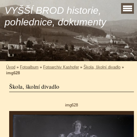
VYŠŠÍ BROD historie,
pohlednice, dokumenty
Úvod
»
Fotoalbum
»
Fotoarchiv Kashofer
»
Škola, školní divadlo
»
img628
Škola, školní divadlo
img628