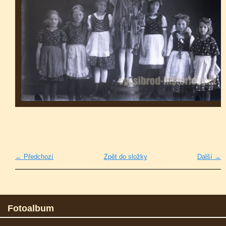
← Předchozí
Zpět do složky
Další →
Fotoalbum