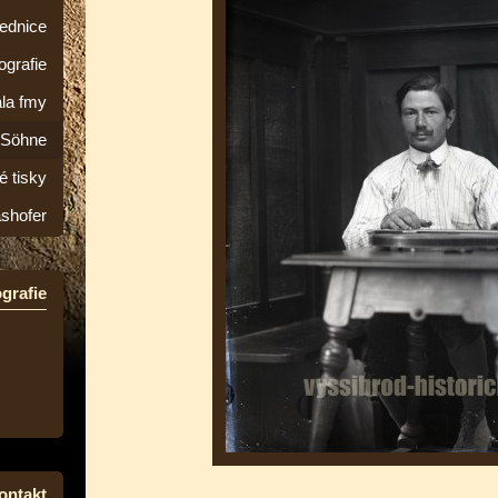
lednice
ografie
la fmy
&Söhne
é tisky
ashofer
grafie
ontakt