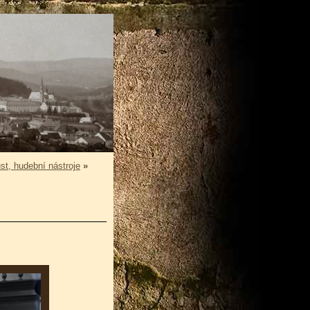
t, hudební nástroje
»