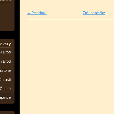
← Předchozí
Zpět do složky
odkazy
í Brod
ší Brod
istorie
Chrasti
 České
jovice