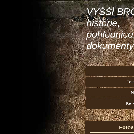
VYŠŠÍ BR
historie,
pohlednice
dokumenty
Fot
N
Ke 
Foto