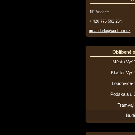
Jiří Anderle
+ 420 776 592 254
jiri.anderle@centrum.cz
Oblíbené 
Město Vyšš
Klášter Vyš
Loučovice-h
Podskala u 
Tramvaj
Budě