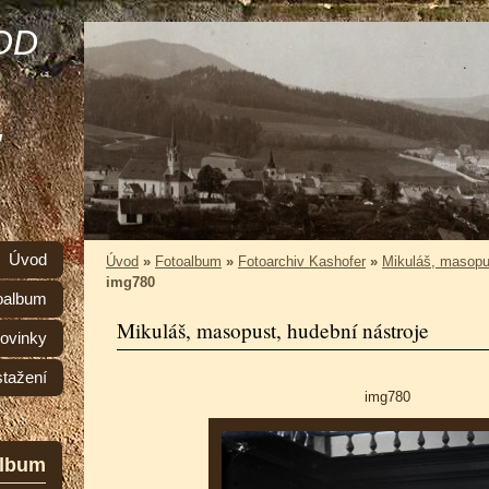
OD
,
Úvod
Úvod
»
Fotoalbum
»
Fotoarchiv Kashofer
»
Mikuláš, masopus
img780
oalbum
Mikuláš, masopust, hudební nástroje
ovinky
stažení
img780
album