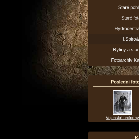
Staré poh
Staré fot
Hydrocentrá
I.Spiro
Rytiny a star
Fotoarchiv K
Poslední foto
Vojenské uniformy
K