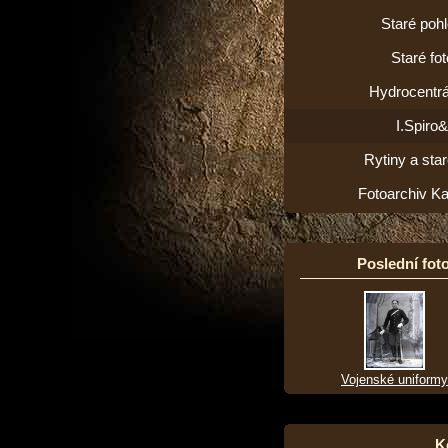
Staré poh
Staré fot
Hydrocentrá
I.Spiro
Rytiny a star
Fotoarchiv K
Poslední foto
Vojenské uniformy
K