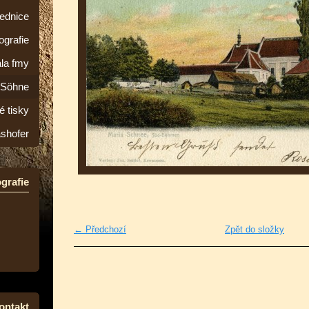
lednice
ografie
la fmy
&Söhne
é tisky
ashofer
grafie
← Předchozí
Zpět do složky
ontakt