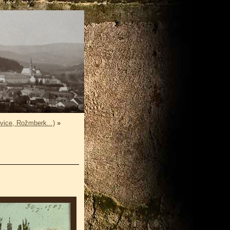
vice, Rožmberk...)
»