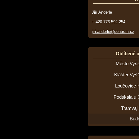
Jiří Anderle
+ 420 776 592 254
jiri.anderle@centrum.cz
Oblíbené 
Město Vyšš
Klášter Vyš
Loučovice-h
Podskala u 
Tramvaj
Budě