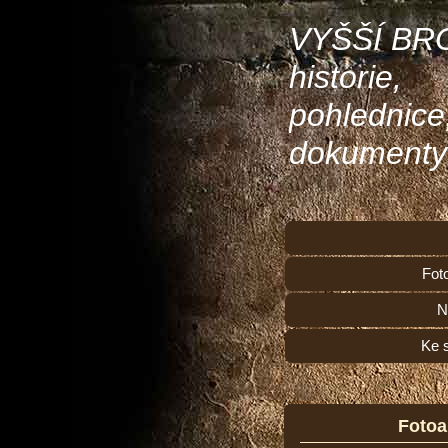
VYŠŠÍ BR
historie,
pohlednice
dokumenty
Fot
N
Ke 
Foto