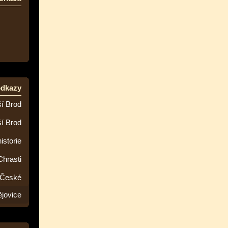
odkazy
í Brod
ší Brod
istorie
Chrasti
 České
jovice