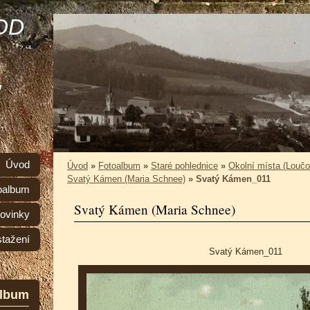
OD
,
Úvod
Úvod
»
Fotoalbum
»
Staré pohlednice
»
Okolní místa (Loučo
Svatý Kámen (Maria Schnee)
»
Svatý Kámen_011
oalbum
Svatý Kámen (Maria Schnee)
ovinky
stažení
Svatý Kámen_011
album