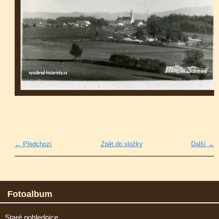
← Předchozí
Zpět do složky
Další →
Fotoalbum
Staré pohlednice