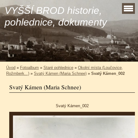
VYŠŠÍ BROD historie,
pohlednice, dokumenty
Úvod
»
Fotoalbum
»
Staré pohlednice
»
Okolní místa (Loučovice,
Rožmberk...)
»
Svatý Kámen (Maria Schnee)
»
Svatý Kámen_002
Svatý Kámen (Maria Schnee)
Svatý Kámen_002