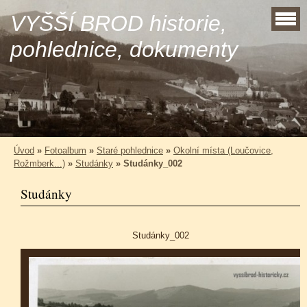
VYŠŠÍ BROD historie,
pohlednice, dokumenty
Úvod
»
Fotoalbum
»
Staré pohlednice
»
Okolní místa (Loučovice,
Rožmberk...)
»
Studánky
»
Studánky_002
Studánky
Studánky_002