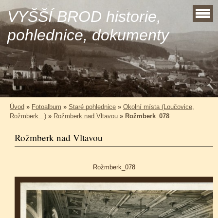
VYŠŠÍ BROD historie,
pohlednice, dokumenty
Úvod
»
Fotoalbum
»
Staré pohlednice
»
Okolní místa (Loučovice,
Rožmberk...)
»
Rožmberk nad Vltavou
»
Rožmberk_078
Rožmberk nad Vltavou
Rožmberk_078