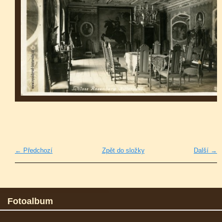
← Předchozí
Zpět do složky
Další →
Fotoalbum