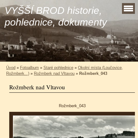
VYŠŠÍ BROD historie,
pohlednice, dokumenty
Úvod
»
Fotoalbum
»
Staré pohlednice
»
Okolní místa (Loučovice,
Rožmberk...)
»
Rožmberk nad Vltavou
»
Rožmberk_043
Rožmberk nad Vltavou
Rožmberk_043