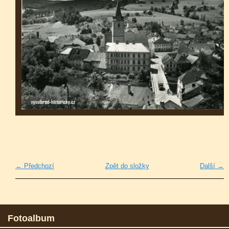
← Předchozí
Zpět do složky
Další →
Fotoalbum